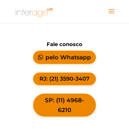
Fale conosco
pelo Whatsapp
RJ: (21) 3590-3407
SP: (11) 4968-
6210