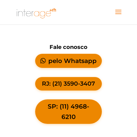
Fale conosco
pelo Whatsapp
RJ: (21) 3590-3407
SP: (11) 4968-
6210