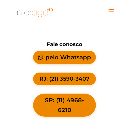
Fale conosco
pelo Whatsapp
RJ: (21) 3590-3407
SP: (11) 4968-
6210