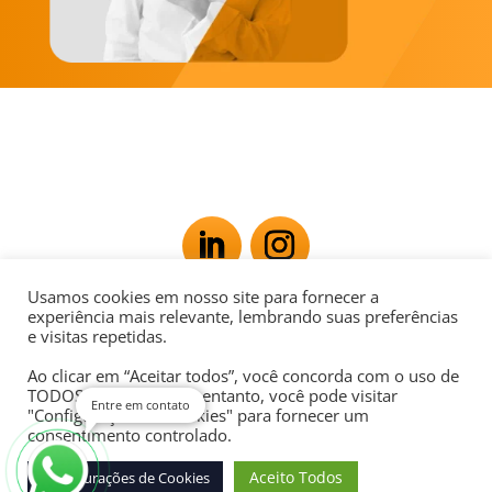
Usamos cookies em nosso site para fornecer a
Av. Rio Branco, 181 - Centro, Rio de Janeiro - RJ,
experiência mais relevante, lembrando suas preferências
e visitas repetidas.
20040-007
Ao clicar em “Aceitar todos”, você concorda com o uso de
POLÍTICA DE PRIVACIDADE
TODOS os cookies. No entanto, você pode visitar
Entre em contato
"Configurações de cookies" para fornecer um
consentimento controlado.
Aceito Todos
Configurações de Cookies