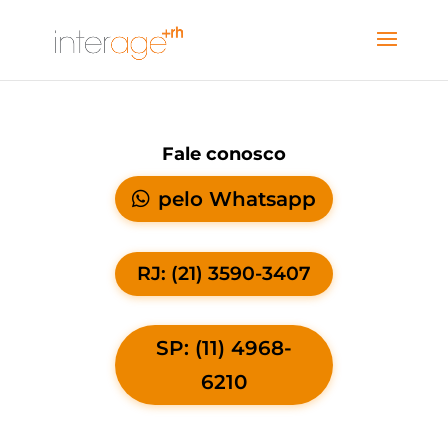
Fale conosco
pelo Whatsapp
RJ: (21) 3590-3407
SP: (11) 4968-
6210