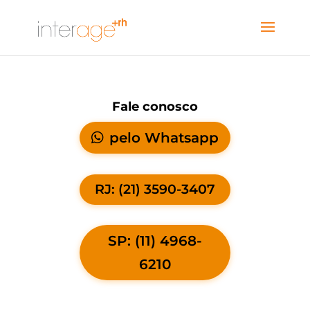
Fale conosco
pelo Whatsapp
RJ: (21) 3590-3407
SP: (11) 4968-
6210