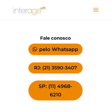
Fale conosco
pelo Whatsapp
RJ: (21) 3590-3407
SP: (11) 4968-
6210