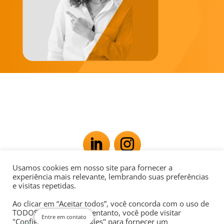
Usamos cookies em nosso site para fornecer a
Av. Rio Branco, 181 - Centro, Rio de Janeiro - RJ,
experiência mais relevante, lembrando suas preferências
e visitas repetidas.
20040-007
Ao clicar em “Aceitar todos”, você concorda com o uso de
POLÍTICA DE PRIVACIDADE
TODOS os cookies. No entanto, você pode visitar
Entre em contato
"Configurações de cookies" para fornecer um