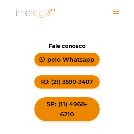
Fale conosco
pelo Whatsapp
RJ: (21) 3590-3407
SP: (11) 4968-
6210