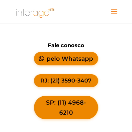
Fale conosco
pelo Whatsapp
RJ: (21) 3590-3407
SP: (11) 4968-
6210