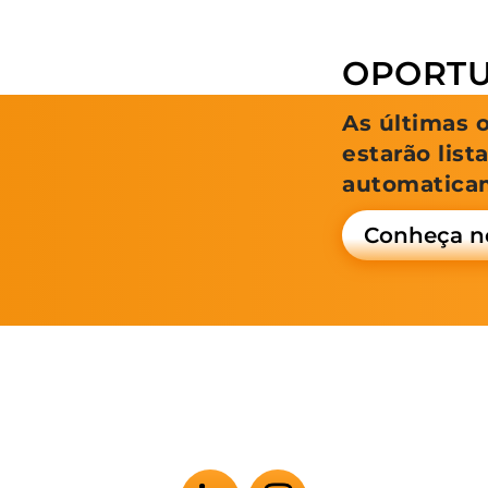
OPORTU
As últimas 
estarão list
automatica
Conheça n