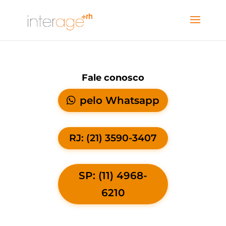
Fale conosco
pelo Whatsapp
RJ: (21) 3590-3407
SP: (11) 4968-
6210