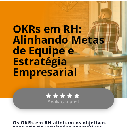
OKRs em RH:
Alinhando Metas
de Equipe e
Estratégia
Empresarial
Avaliação post
Os OKRs em RH alinham os objetivos