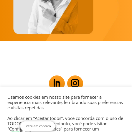
Usamos cookies em nosso site para fornecer a
Av. Rio Branco, 181 - Centro, Rio de Janeiro - RJ,
experiência mais relevante, lembrando suas preferências
e visitas repetidas.
20040-007
Ao clicar em “Aceitar todos”, você concorda com o uso de
POLÍTICA DE PRIVACIDADE
TODOS os cookies. No entanto, você pode visitar
Entre em contato
"Configurações de cookies" para fornecer um