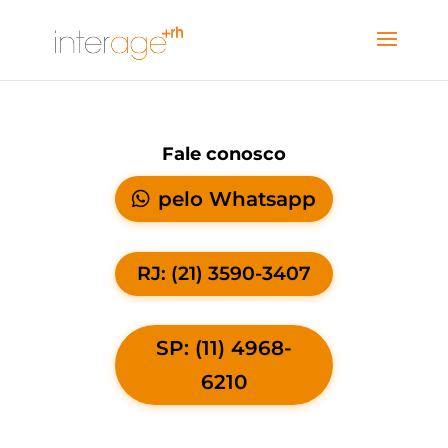
Fale conosco
pelo Whatsapp
RJ: (21) 3590-3407
SP: (11) 4968-
6210