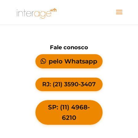
Fale conosco
pelo Whatsapp
RJ: (21) 3590-3407
SP: (11) 4968-
6210