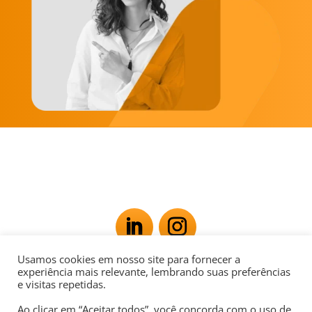
Usamos cookies em nosso site para fornecer a
Av. Rio Branco, 181 - Centro, Rio de Janeiro - RJ,
experiência mais relevante, lembrando suas preferências
e visitas repetidas.
20040-007
Ao clicar em “Aceitar todos”, você concorda com o uso de