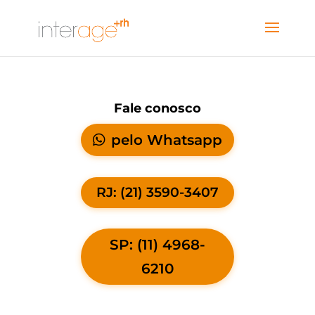
Fale conosco
pelo Whatsapp
RJ: (21) 3590-3407
SP: (11) 4968-
6210