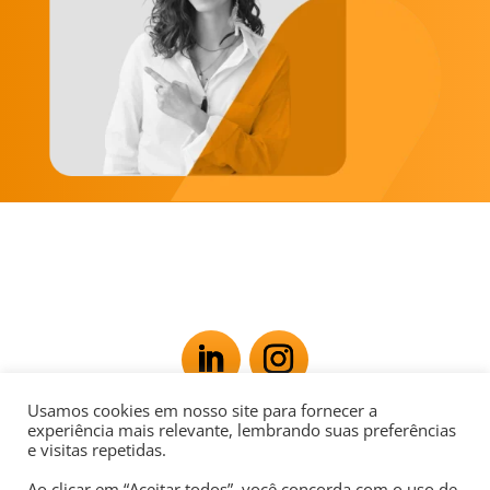
Usamos cookies em nosso site para fornecer a
Av. Rio Branco, 181 - Centro, Rio de Janeiro - RJ,
experiência mais relevante, lembrando suas preferências
e visitas repetidas.
20040-007
Ao clicar em “Aceitar todos”, você concorda com o uso de