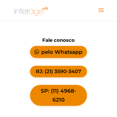
Fale conosco
pelo Whatsapp
RJ: (21) 3590-3407
SP: (11) 4968-
6210