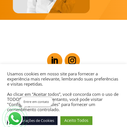
Usamos cookies em nosso site para fornecer a
Av. Rio Branco, 181 - Centro, Rio de Janeiro - RJ,
experiência mais relevante, lembrando suas preferências
e visitas repetidas.
20040-007
Ao clicar em “Aceitar todos”, você concorda com o uso de
POLÍTICA DE PRIVACIDADE
TODOS os cookies. No entanto, você pode visitar
Entre em contato
"Configurações de cookies" para fornecer um
consentimento controlado.
Aceito Todos
Configurações de Cookies
Desenvolvido por
Agência Digital Space