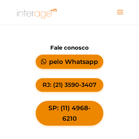
Fale conosco
pelo Whatsapp
RJ: (21) 3590-3407
SP: (11) 4968-
6210