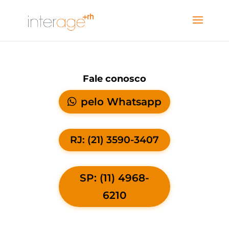
Fale conosco
pelo Whatsapp
RJ: (21) 3590-3407
SP: (11) 4968-
6210