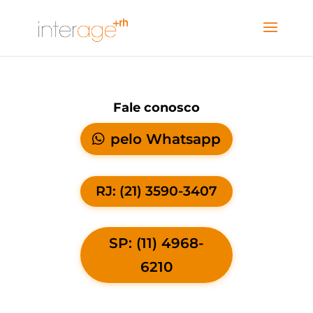
Fale conosco
pelo Whatsapp
RJ: (21) 3590-3407
SP: (11) 4968-
6210