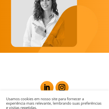
Usamos cookies em nosso site para fornecer a
Av. Rio Branco, 181 - Centro, Rio de Janeiro - RJ,
experiência mais relevante, lembrando suas preferências
e visitas repetidas.