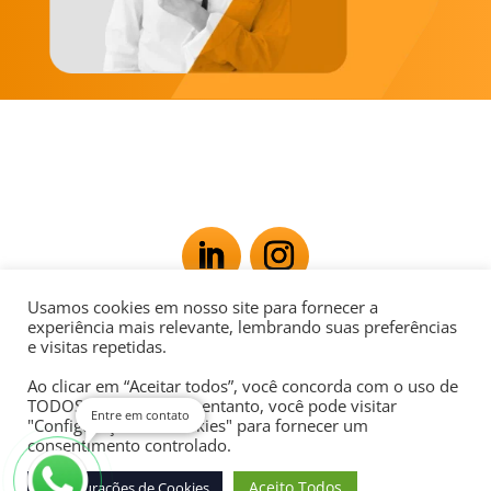
Usamos cookies em nosso site para fornecer a
Av. Rio Branco, 181 - Centro, Rio de Janeiro - RJ,
experiência mais relevante, lembrando suas preferências
e visitas repetidas.
20040-007
Ao clicar em “Aceitar todos”, você concorda com o uso de
POLÍTICA DE PRIVACIDADE
TODOS os cookies. No entanto, você pode visitar
Entre em contato
"Configurações de cookies" para fornecer um
consentimento controlado.
Aceito Todos
Configurações de Cookies