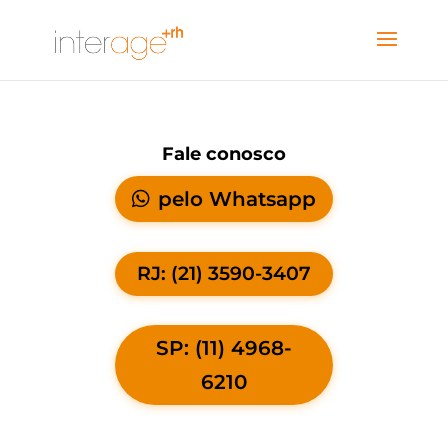
Fale conosco
pelo Whatsapp
RJ: (21) 3590-3407
SP: (11) 4968-
6210