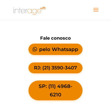
Fale conosco
pelo Whatsapp
RJ: (21) 3590-3407
SP: (11) 4968-
6210